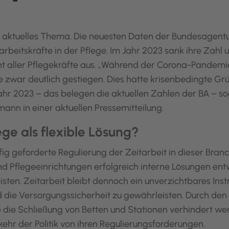
ein aktuelles Thema. Die neuesten Daten der Bundesagentu
rbeitskräfte in der Pflege. Im Jahr 2023 sank ihre Zahl
nt aller Pflegekräfte aus. „Während der Corona-Pandemie
ge zwar deutlich gestiegen. Dies hatte krisenbedingte Gr
r 2023 – das belegen die aktuellen Zahlen der BA – soga
ann in einer aktuellen Pressemitteilung.
lege als flexible Lösung?
ufig geforderte Regulierung der Zeitarbeit in dieser Bran
d Pflegeeinrichtungen erfolgreich interne Lösungen entwic
ten. Zeitarbeit bleibt dennoch ein unverzichtbares Inst
die Versorgungssicherheit zu gewährleisten. Durch den 
ne die Schließung von Betten und Stationen verhindert w
bkehr der Politik von ihren Regulierungsforderungen.