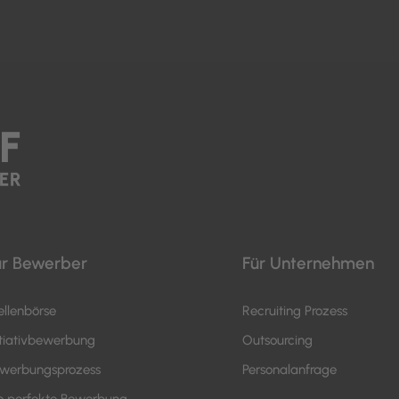
ür Bewerber
Für Unternehmen
ellenbörse
Recruiting Prozess
itiativbewerbung
Outsourcing
werbungsprozess
Personalanfrage
e perfekte Bewerbung